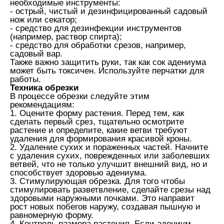
необходимые инструменты:
- острый, чистый и дезинфицированный садовый
нож или секатор;
- средство для дезинфекции инструментов
(например, раствор спирта);
- средство для обработки срезов, например,
садовый вар.
Также важно защитить руки, так как сок адениума
может быть токсичен. Используйте перчатки для
работы.
Техника обрезки
В процессе обрезки следуйте этим
рекомендациям:
1. Оцените форму растения. Перед тем, как
сделать первый срез, тщательно осмотрите
растение и определите, какие ветви требуют
удаления для формирования красивой кроны.
2. Удаление сухих и пораженных частей. Начните
с удаления сухих, поврежденных или заболевших
ветвей, что не только улучшит внешний вид, но и
способствует здоровью адениума.
3. Стимулирующая обрезка. Для того чтобы
стимулировать разветвление, сделайте срезы над
здоровыми наружными почками. Это направит
рост новых побегов наружу, создавая пышную и
равномерную форму.
4. Контроль размера растения. Если адениум