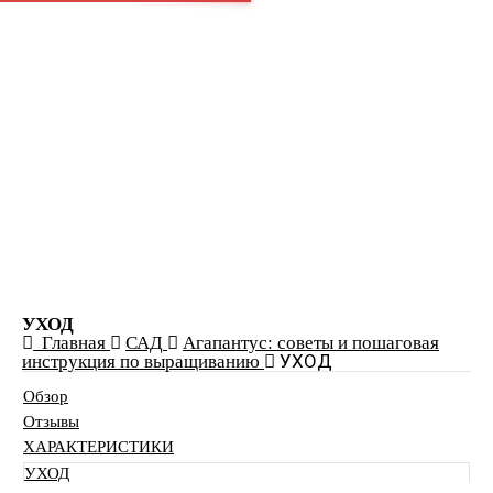
edem-garden.ru
ПРИРОДНЫЕ ЗОНЫ
КОМНАТНЫЕ РАСТЕНИЯ
ДЕРЕВЬЯ
САД
ЖИВАЯ ИЗГОРОДЬ
УХОД
Главная
САД
Агапантус: советы и пошаговая
УХОД
инструкция по выращиванию
Обзор
Отзывы
ХАРАКТЕРИСТИКИ
УХОД