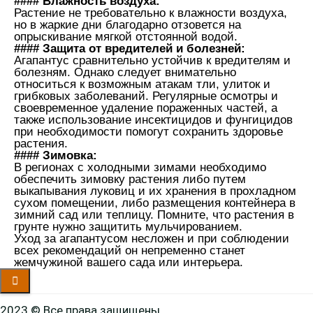
#### Влажность воздуха:
Растение не требовательно к влажности воздуха,
но в жаркие дни благодарно отзовется на
опрыскивание мягкой отстоянной водой.
#### Защита от вредителей и болезней:
Агапантус сравнительно устойчив к вредителям и
болезням. Однако следует внимательно
относиться к возможным атакам тли, улиток и
грибковых заболеваний. Регулярные осмотры и
своевременное удаление пораженных частей, а
также использование инсектицидов и фунгицидов
при необходимости помогут сохранить здоровье
растения.
#### Зимовка:
В регионах с холодными зимами необходимо
обеспечить зимовку растения либо путем
выкапывания луковиц и их хранения в прохладном
сухом помещении, либо размещения контейнера в
зимний сад или теплицу. Помните, что растения в
грунте нужно защитить мульчированием.
Уход за агапантусом несложен и при соблюдении
всех рекомендаций он непременно станет
жемчужиной вашего сада или интерьера.
2023 © Все права защищены.