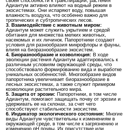
своей способности к транспирации, растения
Адиантум активно влияют на водный режим в
экосистемах. Они испаряют воду, повышая
влажность воздуха, что особенно важно для
тропических и субтропических лесов.
3. Взаимодействие с животным миром:
Адиантум может служить укрытием и средой
обитания для множества мелких животных,
насекомых и их личинок. Папоротники создают
условия для разнообразия микрофлоры и фауны,
влияя на биоразнообразие экосистем.
4. Биоразнообразие и коэволюция:
В ходе
эволюции растения Адиантум адаптировались к
различным условиям окружающей среды, что
способствовало формированию вида и выработке
уникальных особенностей. Многообразие видов
папоротника увеличивает биоразнообразие в
лесных экосистемах, а также служит примером
коэволюции растительного мира.
5. Защита от эрозии:
Папоротники, в том числе
Адиантум, помогают защищать почву от эрозии и
удерживать ее на склонах, за счет чего
способствуют стабильности экосистем.
6. Индикатор экологического состояния:
Многие
виды Адиантум чувствительны к изменениям в
окружающей среде, в том числе к загрязнению и
изменению pH почвы. Их присутствие или